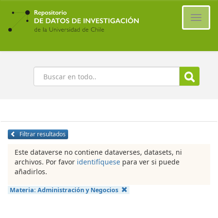
Ir
al
Cambi
contenido
naveg
principal
Buscar
Filtrar resultados
Este dataverse no contiene dataverses, datasets, ni
archivos. Por favor
identifíquese
para ver si puede
añadirlos.
Materia:
Administración y Negocios