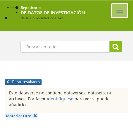
Ir
al
Cambi
contenido
naveg
principal
Buscar
Filtrar resultados
Este dataverse no contiene dataverses, datasets, ni
archivos. Por favor
identifíquese
para ver si puede
añadirlos.
Materia:
Otro