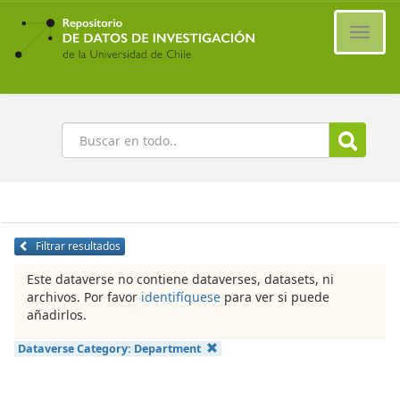
Ir
al
Cambi
contenido
naveg
principal
Buscar
Filtrar resultados
Este dataverse no contiene dataverses, datasets, ni
archivos. Por favor
identifíquese
para ver si puede
añadirlos.
Dataverse Category:
Department