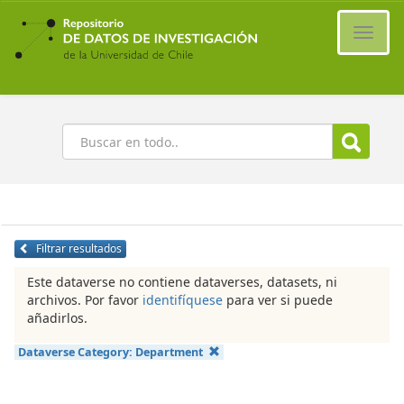
Ir
al
Cambi
contenido
naveg
principal
Buscar
Filtrar resultados
Este dataverse no contiene dataverses, datasets, ni
archivos. Por favor
identifíquese
para ver si puede
añadirlos.
Dataverse Category:
Department