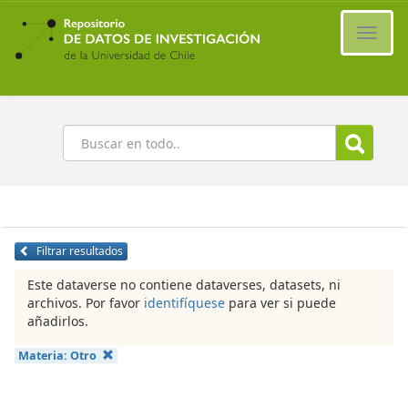
Ir
al
Cambi
contenido
naveg
principal
Buscar
Filtrar resultados
Este dataverse no contiene dataverses, datasets, ni
archivos. Por favor
identifíquese
para ver si puede
añadirlos.
Materia:
Otro