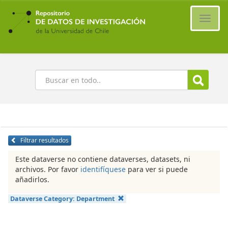
Ir
al
Cambi
contenido
naveg
principal
Buscar
Filtrar resultados
Este dataverse no contiene dataverses, datasets, ni
archivos. Por favor
identifíquese
para ver si puede
añadirlos.
Dataverse Category:
Department