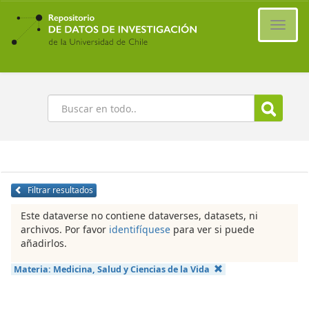
Ir
al
Cambi
contenido
naveg
principal
Buscar
Filtrar resultados
Este dataverse no contiene dataverses, datasets, ni
archivos. Por favor
identifíquese
para ver si puede
añadirlos.
Materia:
Medicina, Salud y Ciencias de la Vida