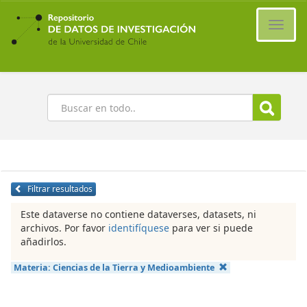
Ir
al
Cambi
contenido
naveg
principal
Buscar
Filtrar resultados
Este dataverse no contiene dataverses, datasets, ni
archivos. Por favor
identifíquese
para ver si puede
añadirlos.
Materia:
Ciencias de la Tierra y Medioambiente