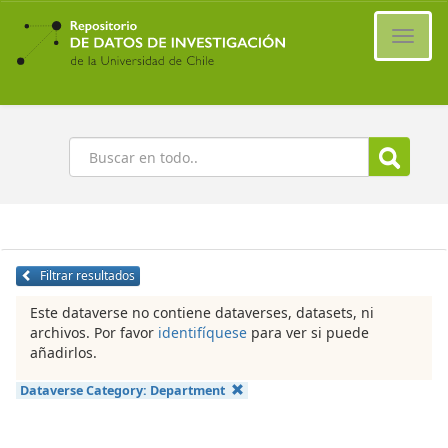
Ir
al
Cambi
contenido
naveg
principal
Buscar
Filtrar resultados
Este dataverse no contiene dataverses, datasets, ni
archivos. Por favor
identifíquese
para ver si puede
añadirlos.
Dataverse Category:
Department