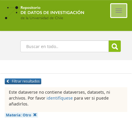
Ir
al
Cambi
contenido
naveg
principal
Buscar
Filtrar resultados
Este dataverse no contiene dataverses, datasets, ni
archivos. Por favor
identifíquese
para ver si puede
añadirlos.
Materia:
Otro