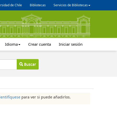
rsidad de Chile
Bibliotecas
Servicios de Bibliotecas
Idioma
Crear cuenta
Iniciar sesión
Buscar
dentifíquese
para ver si puede añadirlos.