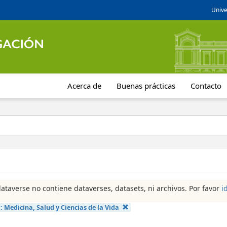
Unive
Acerca de
Buenas prácticas
Contacto
dataverse no contiene dataverses, datasets, ni archivos. Por favor
i
a:
Medicina, Salud y Ciencias de la Vida