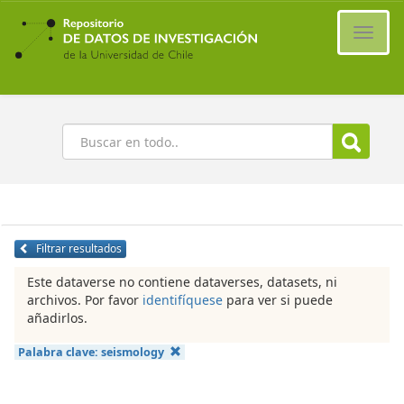
Ir
al
Cambi
contenido
naveg
principal
Buscar
Filtrar resultados
Este dataverse no contiene dataverses, datasets, ni
archivos. Por favor
identifíquese
para ver si puede
añadirlos.
Palabra clave:
seismology