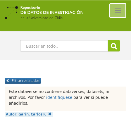
Ir
al
Cambi
contenido
naveg
principal
Buscar
Filtrar resultados
Este dataverse no contiene dataverses, datasets, ni
archivos. Por favor
identifíquese
para ver si puede
añadirlos.
Autor:
Garin, Carlos F.