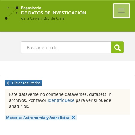
Ir
al
Cambi
contenido
naveg
principal
Buscar
Filtrar resultados
Este dataverse no contiene dataverses, datasets, ni
archivos. Por favor
identifíquese
para ver si puede
añadirlos.
Materia:
Astronomía y Astrofísica