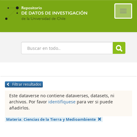
Ir
al
Cambi
contenido
naveg
principal
Buscar
Filtrar resultados
Este dataverse no contiene dataverses, datasets, ni
archivos. Por favor
identifíquese
para ver si puede
añadirlos.
Materia:
Ciencias de la Tierra y Medioambiente