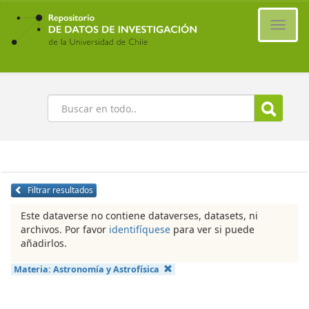
Ir
al
Cambi
contenido
naveg
principal
Buscar
Filtrar resultados
Este dataverse no contiene dataverses, datasets, ni
archivos. Por favor
identifíquese
para ver si puede
añadirlos.
Materia:
Astronomía y Astrofísica