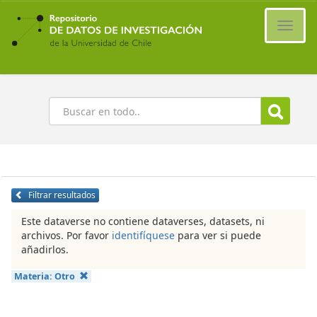
Ir
al
Cambi
contenido
naveg
principal
Buscar
Filtrar resultados
Este dataverse no contiene dataverses, datasets, ni
archivos. Por favor
identifíquese
para ver si puede
añadirlos.
Materia:
Otro