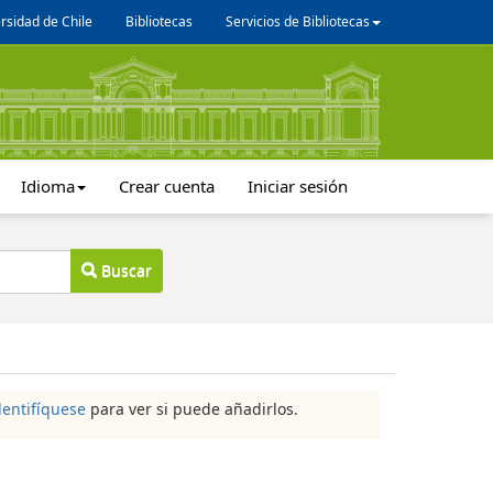
rsidad de Chile
Bibliotecas
Servicios de Bibliotecas
Idioma
Crear cuenta
Iniciar sesión
Buscar
dentifíquese
para ver si puede añadirlos.