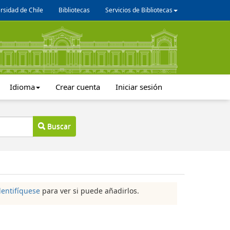
rsidad de Chile
Bibliotecas
Servicios de Bibliotecas
Idioma
Crear cuenta
Iniciar sesión
Buscar
dentifíquese
para ver si puede añadirlos.