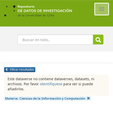
Ir
al
Cambi
contenido
naveg
principal
Buscar
Filtrar resultados
Este dataverse no contiene dataverses, datasets, ni
archivos. Por favor
identifíquese
para ver si puede
añadirlos.
Materia:
Ciencias de la Información y Computación