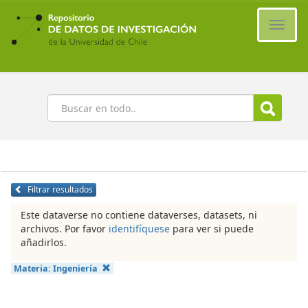
Ir
al
Cambi
contenido
naveg
principal
Buscar
Filtrar resultados
Este dataverse no contiene dataverses, datasets, ni
archivos. Por favor
identifíquese
para ver si puede
añadirlos.
Materia:
Ingeniería