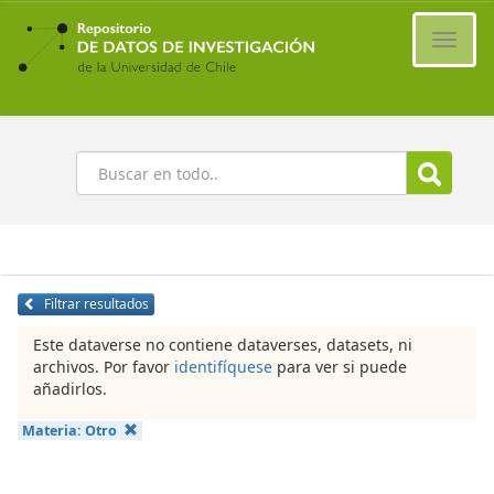
Ir
al
Cambi
contenido
naveg
principal
Buscar
Filtrar resultados
Este dataverse no contiene dataverses, datasets, ni
archivos. Por favor
identifíquese
para ver si puede
añadirlos.
Materia:
Otro