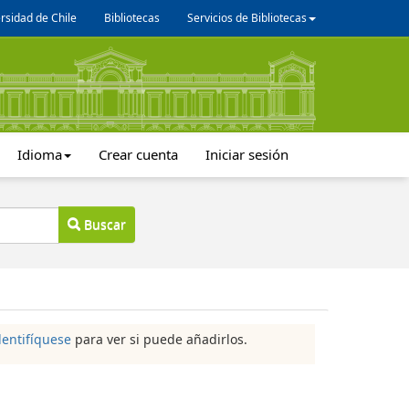
rsidad de Chile
Bibliotecas
Servicios de Bibliotecas
Idioma
Crear cuenta
Iniciar sesión
Buscar
dentifíquese
para ver si puede añadirlos.