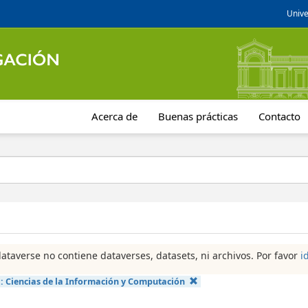
Unive
Acerca de
Buenas prácticas
Contacto
dataverse no contiene dataverses, datasets, ni archivos. Por favor
i
a:
Ciencias de la Información y Computación