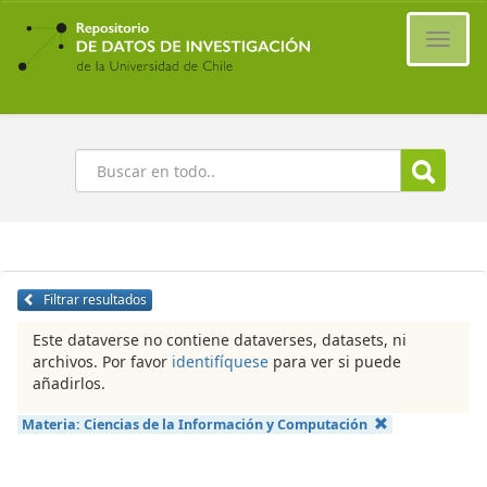
Ir
al
Cambi
contenido
naveg
principal
Buscar
Filtrar resultados
Este dataverse no contiene dataverses, datasets, ni
archivos. Por favor
identifíquese
para ver si puede
añadirlos.
Materia:
Ciencias de la Información y Computación