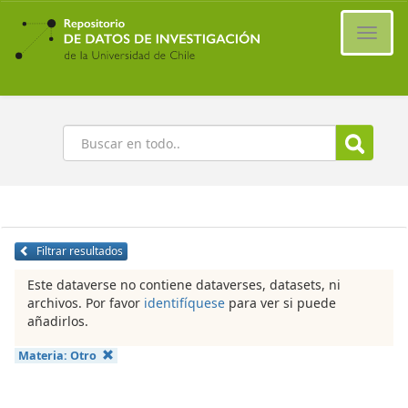
Ir
al
Cambi
contenido
naveg
principal
Buscar
Filtrar resultados
Este dataverse no contiene dataverses, datasets, ni
archivos. Por favor
identifíquese
para ver si puede
añadirlos.
Materia:
Otro