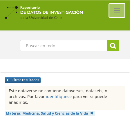
Ir
al
Cambi
contenido
naveg
principal
Buscar
Filtrar resultados
Este dataverse no contiene dataverses, datasets, ni
archivos. Por favor
identifíquese
para ver si puede
añadirlos.
Materia:
Medicina, Salud y Ciencias de la Vida