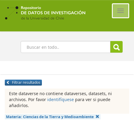
Ir
al
Cambi
contenido
naveg
principal
Buscar
Filtrar resultados
Este dataverse no contiene dataverses, datasets, ni
archivos. Por favor
identifíquese
para ver si puede
añadirlos.
Materia:
Ciencias de la Tierra y Medioambiente