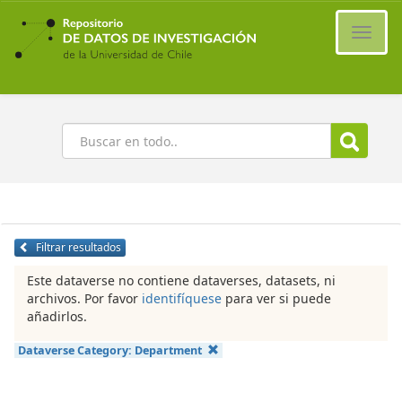
Ir
al
Cambi
contenido
naveg
principal
Buscar
Filtrar resultados
Este dataverse no contiene dataverses, datasets, ni
archivos. Por favor
identifíquese
para ver si puede
añadirlos.
Dataverse Category:
Department