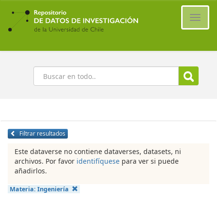
Ir
al
Cambi
contenido
naveg
principal
Buscar
Filtrar resultados
Este dataverse no contiene dataverses, datasets, ni
archivos. Por favor
identifíquese
para ver si puede
añadirlos.
Materia:
Ingeniería