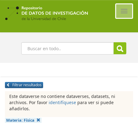
Ir
al
Cambi
contenido
naveg
principal
Buscar
Filtrar resultados
Este dataverse no contiene dataverses, datasets, ni
archivos. Por favor
identifíquese
para ver si puede
añadirlos.
Materia:
Física