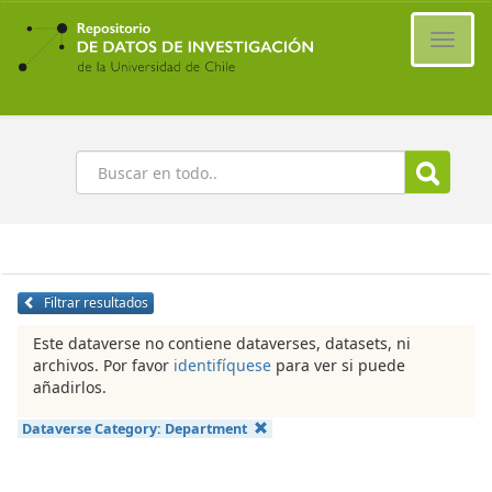
Ir
al
Cambi
contenido
naveg
principal
Buscar
Filtrar resultados
Este dataverse no contiene dataverses, datasets, ni
archivos. Por favor
identifíquese
para ver si puede
añadirlos.
Dataverse Category:
Department