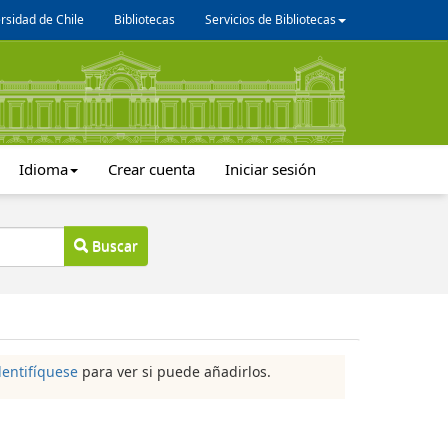
rsidad de Chile
Bibliotecas
Servicios de Bibliotecas
Idioma
Crear cuenta
Iniciar sesión
Buscar
dentifíquese
para ver si puede añadirlos.