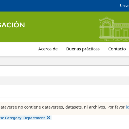
Unive
Acerca de
Buenas prácticas
Contacto
dataverse no contiene dataverses, datasets, ni archivos. Por favor
i
se Category:
Department