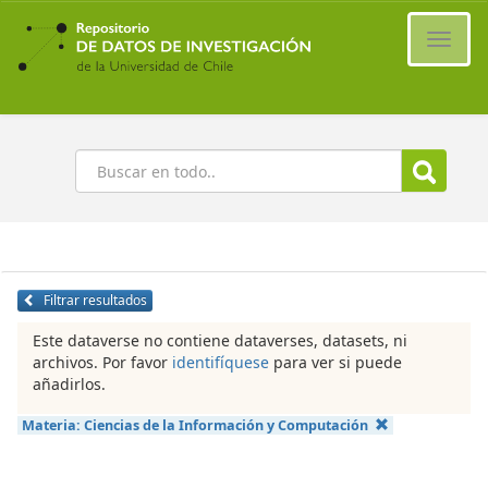
Ir
al
Cambi
contenido
naveg
principal
Buscar
Filtrar resultados
Este dataverse no contiene dataverses, datasets, ni
archivos. Por favor
identifíquese
para ver si puede
añadirlos.
Materia:
Ciencias de la Información y Computación