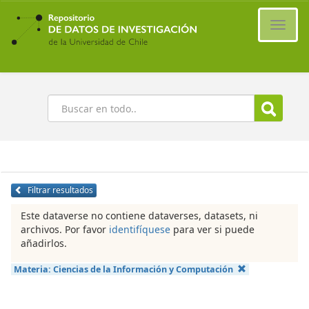
Ir
al
Cambi
contenido
naveg
principal
Buscar
Filtrar resultados
Este dataverse no contiene dataverses, datasets, ni
archivos. Por favor
identifíquese
para ver si puede
añadirlos.
Materia:
Ciencias de la Información y Computación