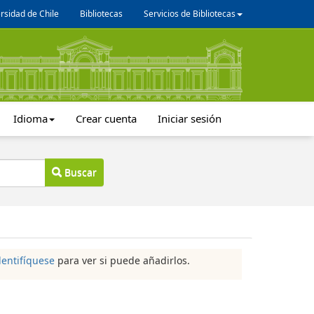
rsidad de Chile
Bibliotecas
Servicios de Bibliotecas
Idioma
Crear cuenta
Iniciar sesión
Buscar
dentifíquese
para ver si puede añadirlos.