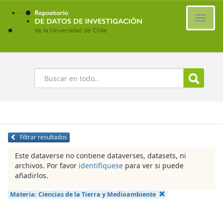
Ir
al
Cambi
contenido
naveg
principal
Buscar
Filtrar resultados
Este dataverse no contiene dataverses, datasets, ni
archivos. Por favor
identifíquese
para ver si puede
añadirlos.
Materia:
Ciencias de la Tierra y Medioambiente