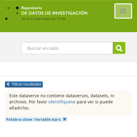
Ir
al
Cambi
contenido
naveg
principal
Buscar
Filtrar resultados
Este dataverse no contiene dataverses, datasets, ni
archivos. Por favor
identifíquese
para ver si puede
añadirlos.
Palabra clave:
Variable stars