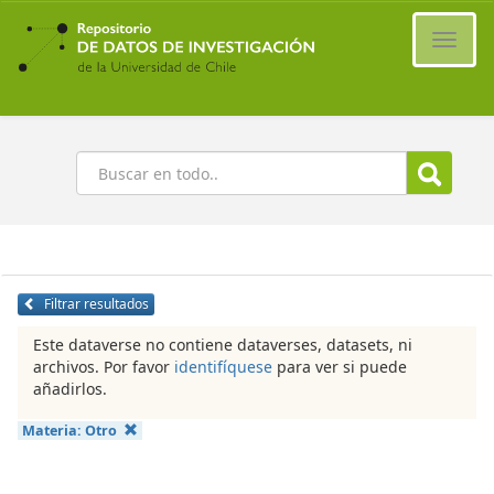
Ir
al
Cambi
contenido
naveg
principal
Buscar
Filtrar resultados
Este dataverse no contiene dataverses, datasets, ni
archivos. Por favor
identifíquese
para ver si puede
añadirlos.
Materia:
Otro