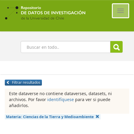
Ir
al
Cambi
contenido
naveg
principal
Buscar
Filtrar resultados
Este dataverse no contiene dataverses, datasets, ni
archivos. Por favor
identifíquese
para ver si puede
añadirlos.
Materia:
Ciencias de la Tierra y Medioambiente