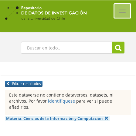
Ir
al
Cambi
contenido
naveg
principal
Buscar
Filtrar resultados
Este dataverse no contiene dataverses, datasets, ni
archivos. Por favor
identifíquese
para ver si puede
añadirlos.
Materia:
Ciencias de la Información y Computación