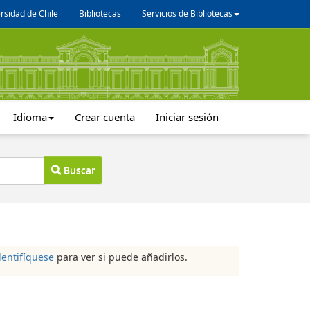
rsidad de Chile
Bibliotecas
Servicios de Bibliotecas
Idioma
Crear cuenta
Iniciar sesión
Buscar
dentifíquese
para ver si puede añadirlos.