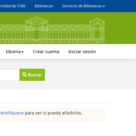
rsidad de Chile
Bibliotecas
Servicios de Bibliotecas
Idioma
Crear cuenta
Iniciar sesión
Buscar
dentifíquese
para ver si puede añadirlos.