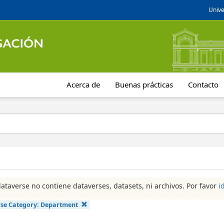
Unive
Acerca de
Buenas prácticas
Contacto
dataverse no contiene dataverses, datasets, ni archivos. Por favor
i
se Category:
Department