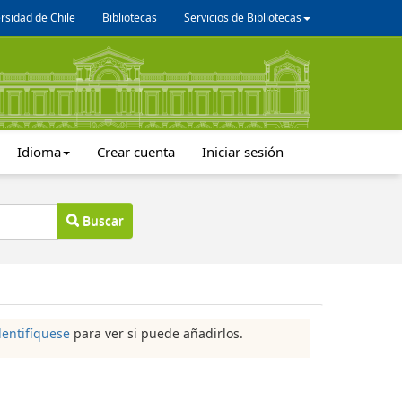
rsidad de Chile
Bibliotecas
Servicios de Bibliotecas
Idioma
Crear cuenta
Iniciar sesión
Buscar
dentifíquese
para ver si puede añadirlos.