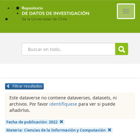
Ir
al
Cambi
contenido
naveg
principal
Buscar
Filtrar resultados
Este dataverse no contiene dataverses, datasets, ni
archivos. Por favor
identifíquese
para ver si puede
añadirlos.
Fecha de publicación:
2022
Materia:
Ciencias de la Información y Computación