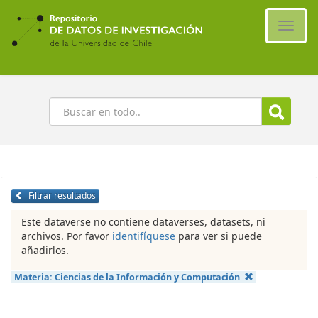
Ir
al
Cambi
contenido
naveg
principal
Buscar
Filtrar resultados
Este dataverse no contiene dataverses, datasets, ni
archivos. Por favor
identifíquese
para ver si puede
añadirlos.
Materia:
Ciencias de la Información y Computación