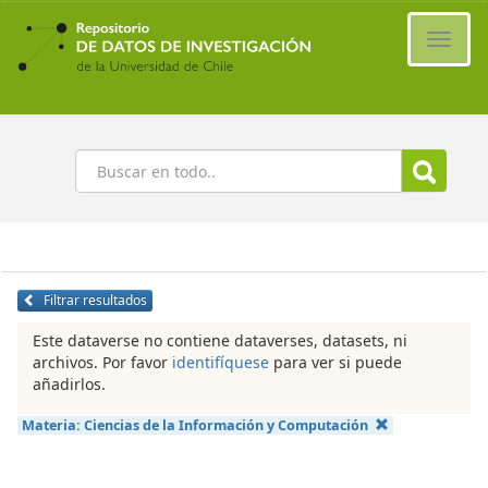
Ir
al
Cambi
contenido
naveg
principal
Buscar
Filtrar resultados
Este dataverse no contiene dataverses, datasets, ni
archivos. Por favor
identifíquese
para ver si puede
añadirlos.
Materia:
Ciencias de la Información y Computación