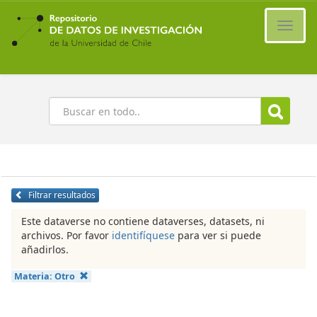
Ir
al
Cambi
contenido
naveg
principal
Buscar
Filtrar resultados
Este dataverse no contiene dataverses, datasets, ni
archivos. Por favor
identifíquese
para ver si puede
añadirlos.
Materia:
Otro