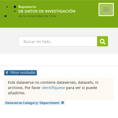
Ir
al
Cambi
contenido
naveg
principal
Buscar
Filtrar resultados
Este dataverse no contiene dataverses, datasets, ni
archivos. Por favor
identifíquese
para ver si puede
añadirlos.
Dataverse Category:
Department