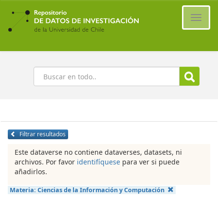
Ir
al
Cambi
contenido
naveg
principal
Buscar
Filtrar resultados
Este dataverse no contiene dataverses, datasets, ni
archivos. Por favor
identifíquese
para ver si puede
añadirlos.
Materia:
Ciencias de la Información y Computación