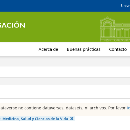
Unive
Acerca de
Buenas prácticas
Contacto
dataverse no contiene dataverses, datasets, ni archivos. Por favor
i
a:
Medicina, Salud y Ciencias de la Vida