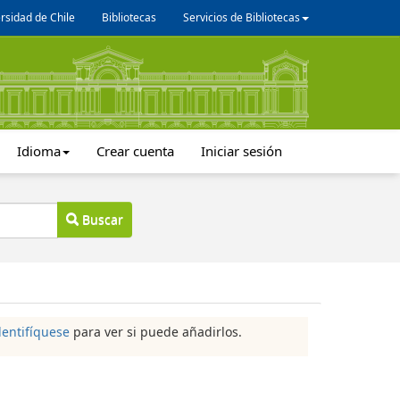
rsidad de Chile
Bibliotecas
Servicios de Bibliotecas
Idioma
Crear cuenta
Iniciar sesión
Buscar
dentifíquese
para ver si puede añadirlos.